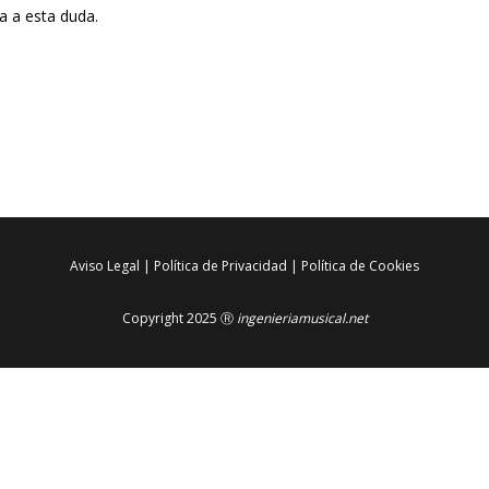
 a esta duda.
Aviso Legal
|
Política de Privacidad
|
Política de Cookies
Copyright 2025 Ⓡ
ingenieriamusical.net