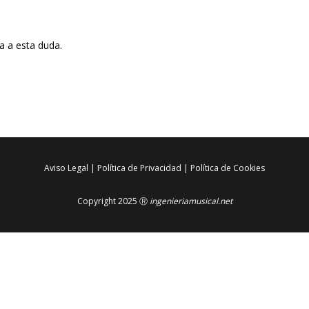
 a esta duda.
Aviso Legal
|
Política de Privacidad
|
Política de Cookies
Copyright 2025 Ⓡ
ingenieriamusical.net