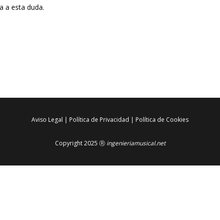
 a esta duda.
Aviso Legal
|
Política de Privacidad
|
Política de Cookies
Copyright 2025 Ⓡ
ingenieriamusical.net