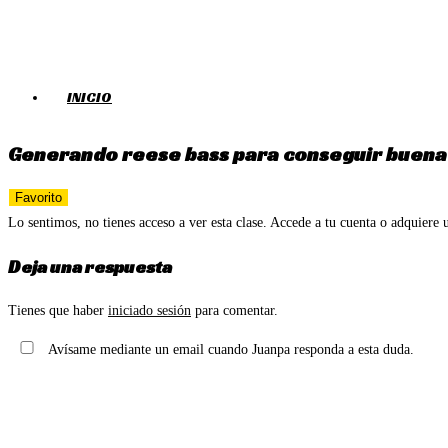
Ir
al
contenido
INICIO
Generando reese bass para conseguir buena v
Favorito
Lo sentimos, no tienes acceso a ver esta clase. Accede a tu cuenta o adquiere u
Deja una respuesta
Tienes que haber
iniciado sesión
para comentar.
Avísame mediante un email cuando Juanpa responda a esta duda.