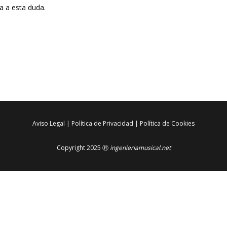
 a esta duda.
Aviso Legal
|
Política de Privacidad
|
Política de Cookies
Copyright 2025 Ⓡ
ingenieriamusical.net