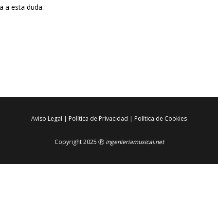
 a esta duda.
Aviso Legal
|
Política de Privacidad
|
Política de Cookies
Copyright 2025 Ⓡ
ingenieriamusical.net