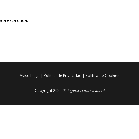
 a esta duda.
Aviso Legal
|
Política de Privacidad
|
Política de Cookies
Copyright 2025 Ⓡ
ingenieriamusical.net