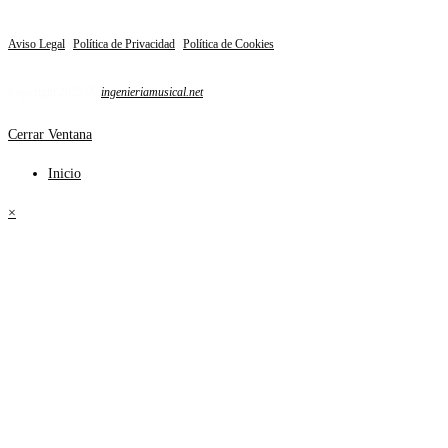
Aviso Legal
|
Política de Privacidad
|
Política de Cookies
Copyright 2025 Ⓡ
ingenieriamusical.net
Cerrar Ventana
Inicio
×