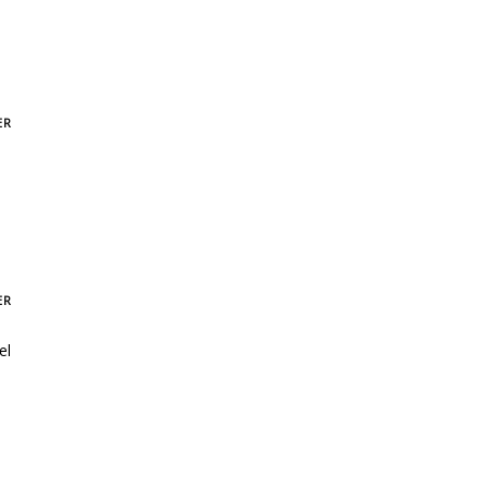
ER
ER
el