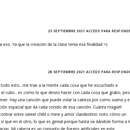
25 SEPTIEMBRE 2021
ACCEDE PARA RESPOND
a eso. Ya que la creación de la clase tenía esa finalidad =)
28 SEPTIEMBRE 2021
ACCEDE PARA RESPOND
do todo esto…me trae a la mente cada cosa que he escuchado e
n el cubo…es como lo que deseo hacer con cada cosa que grabo, pes
tener. Hay una canción que puede volar la cabeza por como suena y e
ación espacial que da cada sonido de esa canción. Cuánta magia!!!
ontrar entre sweet child o mine y amor clandestino: noto cómo un
 que en el otro, lo que es genial porque hasta va dándole forma a l
ias. Mi cabeza es un conjunto de fuegos artificiales en este