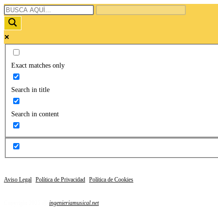
Exact matches only
Search in title
Search in content
Aviso Legal
|
Política de Privacidad
|
Política de Cookies
Copyright 2025 Ⓡ
ingenieriamusical.net