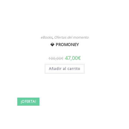
eBooks
,
Ofertas del momento
💎 PROMONEY
El
El
47,00
€
100,00
€
precio
precio
original
actual
Añadir al carrito
era:
es:
100,00€.
47,00€.
¡OFERTA!