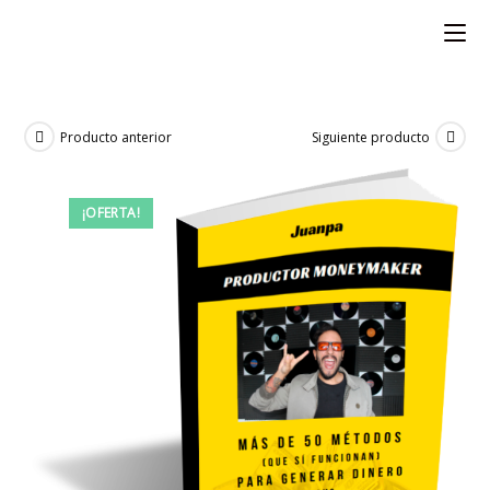
Ir
al
contenido
Producto anterior
Siguiente producto
¡OFERTA!