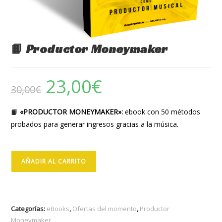
📙 Productor Moneymaker
23,00
€
El
El
30,00
€
precio
precio
original
actual
era:
es:
30,00€.
23,00€.
📙
«PRODUCTOR MONEYMAKER»:
ebook con 50 métodos
probados para generar ingresos gracias a la música.
📙
AÑADIR AL CARRITO
Productor
Moneymaker
cantidad
Categorías:
eBooks
,
Ofertas del momento
,
Productor
Moneymaker