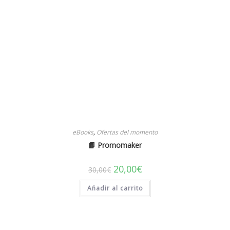
eBooks
,
Ofertas del momento
📙 Promomaker
El
El
20,00
€
30,00
€
precio
precio
original
actual
Añadir al carrito
era:
es:
30,00€.
20,00€.